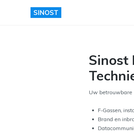
SINOST
Sinost 
Techni
Uw betrouwbare in
F-Gassen, insta
Brand en inbra
Datacommunic