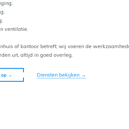
ging;
g;
g;
 ventilatie.
nhuis of kantoor betreft; wij voeren de werkzaamhe
en uit, altijd in goed overleg.
Diensten bekijken →
 op →